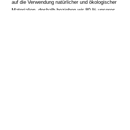
auf die Verwendung natürlicher und ökologischer
Materialien, deshalb beziehen wir 80 % unseres
Holzes aus der Region. Wir brennen für den
Holzbau und die Leidenschaft für unser
Handwerk ist in jeder Bauphase sichtbar.
Ob mit Eigenleistung oder schlüsselfertig – bei
uns können Sie sich auf eine transparente
Kostenplanung und eine verbindliche
Bauzeitengarantie verlassen.
Unsere Leistungen im
Überblick:
Individuelle Planung von
Ein- und
Mehrfamilienhäusern