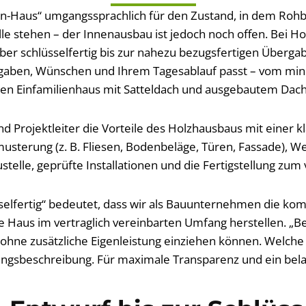
rn-Haus“ umgangssprachlich für den Zustand, in dem Roh
le stehen – der Innenausbau ist jedoch noch offen. Bei Ho
ber schlüsselfertig bis zur nahezu bezugsfertigen Übergabe
fgaben, Wünschen und Ihrem Tagesablauf passt – vom min
en Einfamilienhaus mit Satteldach und ausgebautem Dac
d Projektleiter die Vorteile des Holzhausbaus mit einer k
musterung (z. B. Fliesen, Bodenbeläge, Türen, Fassade), We
telle, geprüfte Installationen und die Fertigstellung zum
üsselfertig“ bedeutet, dass wir als Bauunternehmen die 
e Haus im vertraglich vereinbarten Umfang herstellen. „Bez
e ohne zusätzliche Eigenleistung einziehen können. Welc
istungsbeschreibung. Für maximale Transparenz und ein bela